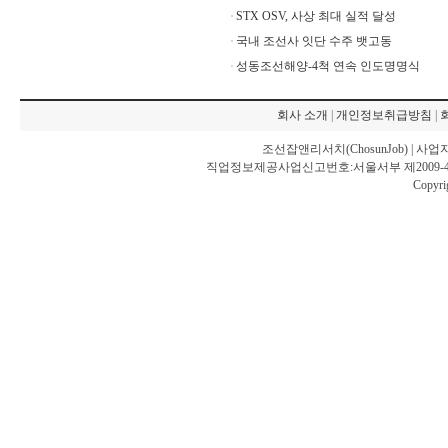
STX OSV, 사상 최대 실적 달성
국내 조선사 잇단 수주 뱃고동
성동조선해양-4척 연속 인도명명식
회사 소개
|
개인정보취급방침
|
조선잡앤리서치(ChosunJob) | 사업
직업정보제공사업신고번호:서울서부 제2009-4호 | TEL:
Copyri