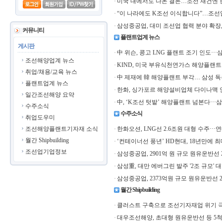
미국 내에서도 나온 결론…조선 재건엔 
“이 나라에도 K조선 이식합니다”…조선업
삼성중공업, 대미 조선업 협력 분야 확장
커뮤니티
플랜트업계 뉴스
게시판
中 위슨, 콩고 LNG 플랜트 조기 인도··
조선해양업계 뉴스
KIND, 미국 부유식천연가스 해양플랜트
취업/채용/교육 뉴스
中 제재에 韓 해양플랜트 부각… 삼성 
플랜트업계 뉴스
한화, 싱가포르 해양설비업체 다이나맥 인
일간조선해양 요약
中, ‘K조선 텃밭’ 해양플랜트 넘본다··
수주소식
수주소식
취업도우미
조선해양플랜트기자재 소식
한화오션, LNG선 2.6조원 대형 수주···
월간 Shipbuilding
‘컨테이너선 풍년’ HD현대, 18년만에 
조선업기업정보
삼성중공업, 2901억 원 규모 원유운반선 
삼성重, 대만 에버그린 발주 '2조 규모' 
삼성중공업, 2373억원 규모 원유운반선 
월간 Shipbuilding
클러스트 구축으로 조선기자재업 위기 
대우조선해양, 초대형 원유운반선 등 5척