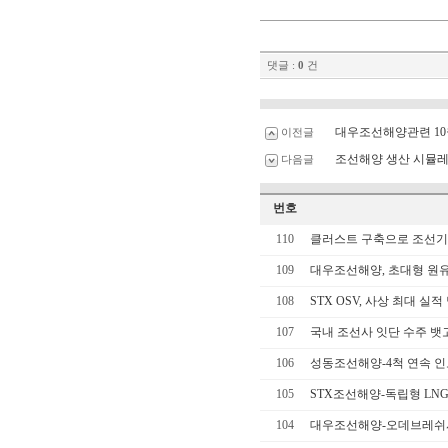
댓글 :
0
건
대우조선해양관련 10
이전글
조선해양 생산 시뮬
다음글
번호
110
클러스트 구축으로 조선기
109
대우조선해양, 초대형 원유
108
STX OSV, 사상 최대 실적
107
국내 조선사 잇단 수주 뱃
106
성동조선해양-4척 연속 
105
STX조선해양-독립형 LN
104
대우조선해양-오데브레쉬사