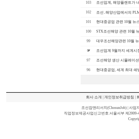
103
조선업계, 해양플랜트가 
102
조선․해양산업에서의 PL
101
현대중공업 관련 10월 뉴
100
STX조선해양 관련 10월 
99
대우조선해양관련 10월 
☞
조선업계 9월까지 세계시장
97
조선해양 생산 시뮬레이션
96
현대중공업, 세계 최대 쇄
회사 소개
|
개인정보취급방침
|
조선잡앤리서치(ChosunJob) | 사업
직업정보제공사업신고번호:서울서부 제2009-4호 | TEL:
Copyri