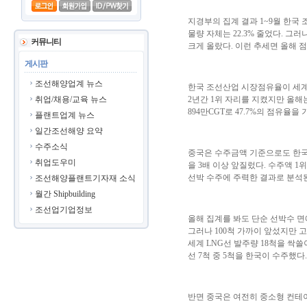
지경부의 집계 결과 1~9월 한국
물량 자체는 22.3% 줄었다. 그
커뮤니티
크게 올랐다. 이런 추세면 올해 점
게시판
조선해양업계 뉴스
한국 조선산업 시장점유율이 세계
취업/채용/교육 뉴스
2년간 1위 자리를 지켰지만 올해는
894만CGT로 47.7%의 점유율
플랜트업계 뉴스
일간조선해양 요약
수주소식
중국은 수주금액 기준으로도 한국에 
취업도우미
을 3배 이상 앞질렀다. 수주액 1
선박 수주에 주력한 결과로 분석
조선해양플랜트기자재 소식
월간 Shipbuilding
조선업기업정보
올해 집계를 봐도 단순 선박수 면
그러나 100척 가까이 앞섰지만 
세계 LNG선 발주량 18척을 싹쓸이
선 7척 중 5척을 한국이 수주했다
반면 중국은 여전히 중소형 컨테이