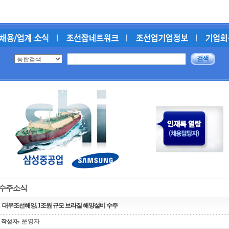
수주소식
대우조선해양, 1조원 규모 브라질 해양설비 수주
운영자
작성자: