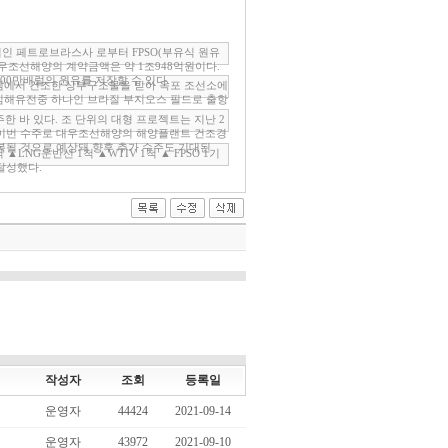
인 페트로브라스사 로부터 FPSO(부유식 원유
대우조선해양의 계약금액은 약 1조948억원이다.
200만배럴의 원유를 저장할 수 있다.
펨에서 건조한 상부구조물을 받아 옥포 조선소에
의 심해유전중 하나인 브라질 부지오스 필드로 출항
한 바 있다. 조 단위의 대형 프로젝트는 지난 2
 “이번 수주로 대우조선해양의 해양플랜트 건조경
복될 것으로 예상돼 향후 추가 수주도 기대된
NG운반선 1척 ▲WTIV 1척 ▲ FPSO 1기
 달성했다.
작성자
조회
등록일
운영자
44424
2021-09-14
운영자
43972
2021-09-10