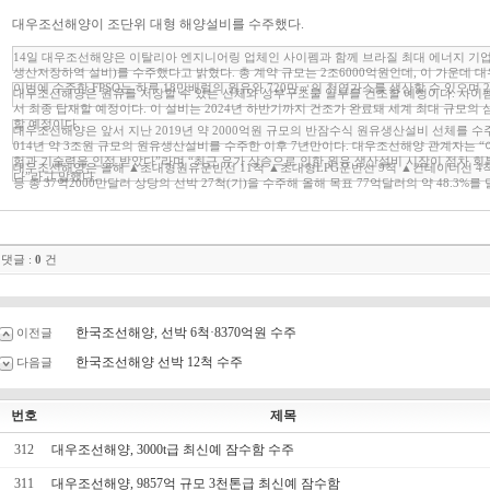
대우조선해양이 조단위 대형 해양설비를 수주했다.
14일 대우조선해양은 이탈리아 엔지니어링 업체인 사이펨과 함께 브라질 최대 에너지 기업
생산저장하역 설비)를 수주했다고 밝혔다. 총 계약 규모는 2조6000억원인데, 이 가운데 
이번에 수주한 FPSO는 하루 18만배럴의 원유와 720만㎥의 천연가스를 생산할 수 있으며 
대우조선해양은 원유를 저장할 수 있는 선체와 상부구조물 일부를 건조할 예정이다. 사이
서 최종 탑재할 예정이다. 이 설비는 2024년 하반기까지 건조가 완료돼 세계 최대 규모
할 예정이다.
대우조선해양은 앞서 지난 2019년 약 2000억원 규모의 반잠수식 원유생산설비 선체를 수주
014년 약 3조원 규모의 원유생산설비를 수주한 이후 7년만이다. 대우조선해양 관계자는
험과 기술력을 인정 받았다”라며 “최근 유가 상승으로 인한 원유 생산설비 시장이 점차 회
대우조선해양은 올해 ▲초대형원유운반선 11척 ▲초대형LPG운반선 9척 ▲컨테이너선 4척 ▲L
다”라고 말했다.
등 총 37억2000만달러 상당의 선박 27척(기)을 수주해 올해 목표 77억달러의 약 48.3%를
댓글 :
0
건
한국조선해양, 선박 6척·8370억원 수주
이전글
한국조선해양 선박 12척 수주
다음글
번호
제목
312
대우조선해양, 3000t급 최신예 잠수함 수주
311
대우조선해양, 9857억 규모 3천톤급 최신예 잠수함