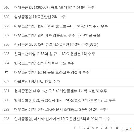
310
현대중공업, 1조6500억 규모 ‘초대형’ 컨선 8척 수주
309
삼성중공업 LNG운반선 2척 수주
308
대우조선해양, 현대LNG해운으로부터 LNG선 1척 추가 수주
307
대우조선해양, 연이어 해양플랜트 수주...7254억원 규모
306
삼성중공업, 6545억 규모 ‘LNG운반선’ 3척 수주(종합)
305
한국조선해양, 2155억 원 규모 LNG 운반선 1척 수주
304
한국조선해양, 선박 6척·8370억원 수주
☞
대우조선해양, 1조원 규모 브라질 해양설비 수주
302
한국조선해양 선박 12척 수주
301
현대중공업·대우조선, '2.5조' 해양플랜트 1기씩 나란히 수주
300
현대삼호중공업, 유럽선사에서 LNG운반선 1척 2100억 규모 수주
299
대우조선해양, 현대LNG해운서 초대형LPG운반선 2척 수주
298
현대중공업, 아시아 선사에서 LNG 운반선 3척 6400억 규모 수...
1
2
3
4
5
6
7
8
9
10